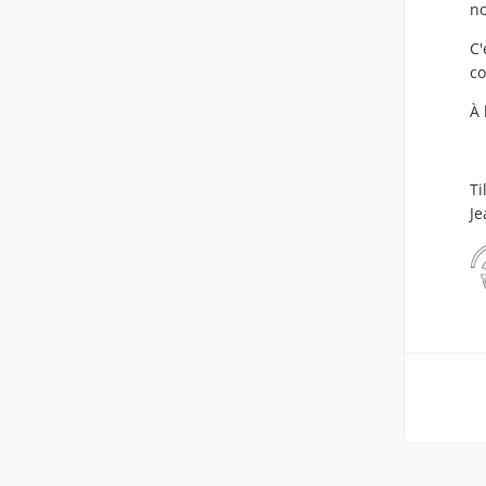
no
C'
c
À 
Ti
Je