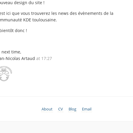
uveau design du site !
est ici que vous trouverez les news des évènements de la
ommunauté KDE toulousaine.
bientôt donc !
l next time,
an-Nicolas Artaud
at 17:27
About
CV
Blog
Email